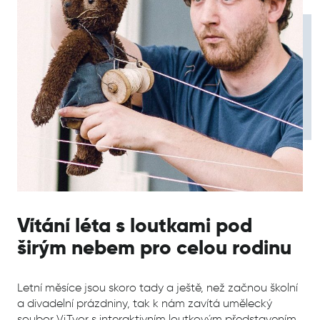
Vítání léta s loutkami pod
širým nebem pro celou rodinu
Letní měsíce jsou skoro tady a ještě, než začnou školní
a divadelní prázdniny, tak k nám zavítá umělecký
soubor Vi.Tvor s interaktivním loutkovým představením