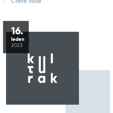
Čtěte také
16.
leden
2023