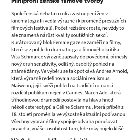
Miniprofil ženské filmové tvorby
Společenská debata o roli a zastoupení žen v
kinematografii vedla výrazně i k proměně prestižních
filmových festivalů. Počet režisérek roste, ne vždy to
ale znamená nárůst kvality soutěžních sekcí.
Kurátorovaný blok Female gaze se zaměří na filmy,
které se z pohledu dramaturga a filmového kritika
Víta Schmarce výrazně zapsaly do povědomí, přinesly
nový druh senzitivity, odlišný, osobitý pohled na
známé žánry. Ve výběru se tak potkává Andrea Arnold,
která výrazně redefinovala sociální realismus,
Maiwenn, jejíž svěží pohled na tradiční romanci
rozdělil publikum nejen v Cannes, Maren Ade, která
tříhodinovou dramedií postavila na hlavu hned
několik stereotypů a Céline Sciammu, která příběh z
18. století proměnila ve výsostně aktuální podívanou.
Všechny vybrané filmy spojuje odvaha porušovat
pravidla, vnášet osobitost tam, kde roky bujelo klišé.