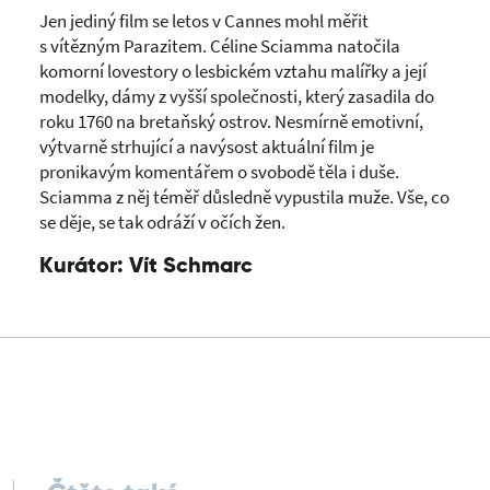
Jen jediný film se letos v Cannes mohl měřit
s vítězným Parazitem. Céline Sciamma natočila
komorní lovestory o lesbickém vztahu malířky a její
modelky, dámy z vyšší společnosti, který zasadila do
roku 1760 na bretaňský ostrov. Nesmírně emotivní,
výtvarně strhující a navýsost aktuální film je
pronikavým komentářem o svobodě těla i duše.
Sciamma z něj téměř důsledně vypustila muže. Vše, co
se děje, se tak odráží v očích žen.
Kurátor: Vít Schmarc