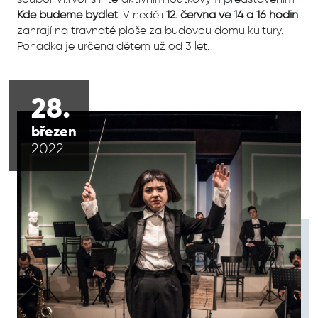
Kde budeme bydlet
. V neděli
12. června ve 14 a 16 hodin
zahrají na travnaté ploše za budovou domu kultury.
Pohádka je určena dětem už od 3 let.
28.
březen
2022