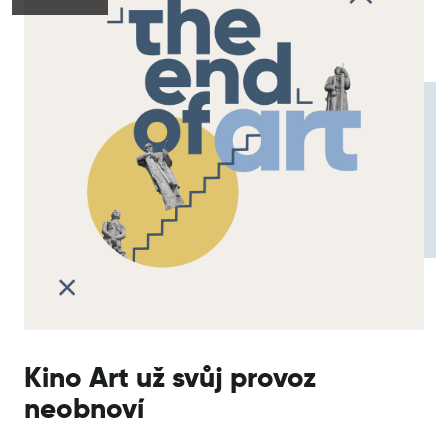
Kino Art už svůj provoz
neobnoví