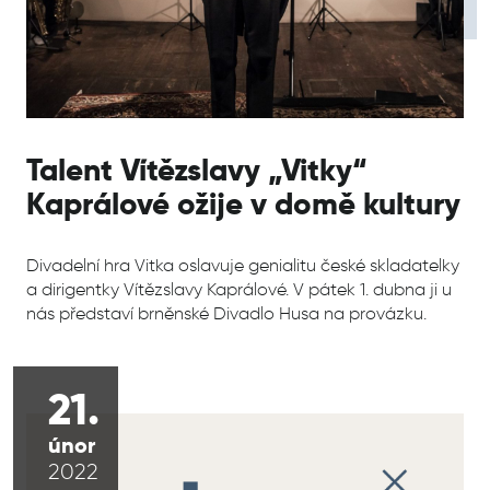
Talent Vítězslavy „Vitky“
Kaprálové ožije v domě kultury
Divadelní hra Vitka oslavuje genialitu české skladatelky
a dirigentky Vítězslavy Kaprálové. V
pátek 1. dubna
ji u
nás představí brněnské Divadlo Husa na provázku.
21.
únor
2022