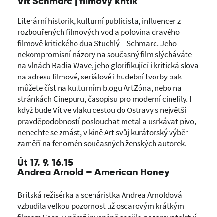
Vít Schmarc | filmový kritik
Literární historik, kulturní publicista, influencer z
rozbouřených filmových vod a polovina dravého
filmově kritického dua Stuchlý – Schmarc. Jeho
nekompromisní názory na současný film slýcháváte
na vlnách Radia Wave, jeho glorifikující i kritická slova
na adresu filmové, seriálové i hudební tvorby pak
můžete číst na kulturním blogu ArtZóna, nebo na
stránkách Cinepuru, časopisu pro moderní cinefily. I
když bude Vít ve vlaku cestou do Ostravy s největší
pravděpodobností poslouchat metal a usrkávat pivo,
nenechte se zmást, v kině Art svůj kurátorský výběr
zaměří na fenomén současných ženských autorek.
Út 17. 9. 16.15
Andrea Arnold – American Honey
Britská režisérka a scenáristka Andrea Arnoldová
vzbudila velkou pozornost už oscarovým krátkým