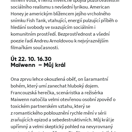
filmem Vosa, v němž invenčně spojila pozorovatelství
sociálního realismu s nevšední lyrikou. American
Honey je americkým blížencem jejího vrcholného
snímku Fish Tank, vtahující, energií pulzující příběh o
hledání svobody ve svazujícím sociálním i
komunitním prostředí. Bezprostřednost a všední
poezie řadí Andreu Arnoldovou k nejvýraznějším
filmařkám současnosti.
Út 22. 10. 16.30
Maïwenn – Můj král
Ona zprvu lehce okouzlená oběť, on šaramantní
bohém, který umí zanechat hluboký dojem.
Francouzská herečka, scenáristka a režisérka
Maiwenn natočila velmi otevřenou osobní zpověď o
toxickém partnerském vztahu, který se
z romantického poblouznění rychle mění v sérii
zraňujících epizod a sebedestruktivních. Můj král je
upřímný a velmi skeptický pohled na nevyrovnaný