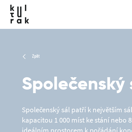
Zpět
Společenský 
Společenský sál patří k největším sá
kapacitou 1 000 míst ke stání nebo 82
ideálním prostorem k pořádání konc