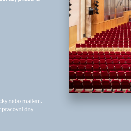
nicky nebo mailem.
v pracovní dny