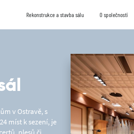
Rekonstrukce a stavba sálu
O společnosti
sál
lům v Ostravě, s
4 míst k sezení, je
ertů, plesů či