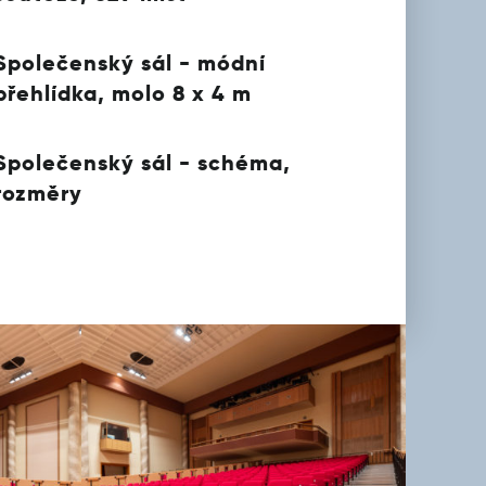
Společenský sál - módní
přehlídka, molo 8 x 4 m
Společenský sál - schéma,
rozměry