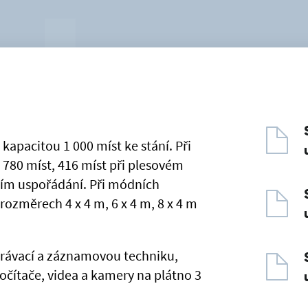
 kapacitou 1 000 míst ke stání. Při
 780 míst, 416 míst při plesovém
ním uspořádání. Při módních
rozměrech 4 x 4 m, 6 x 4 m, 8 x 4 m
ehrávací a záznamovou techniku,
očítače, videa a kamery na plátno 3