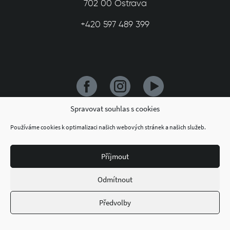
702 00 Ostrava
+420 597 489 399
Spravovat souhlas s cookies
Používáme cookies k optimalizaci našich webových stránek a našich služeb.
© 2026 Dům kultury města Ostravy
Příjmout
Odmítnout
Předvolby